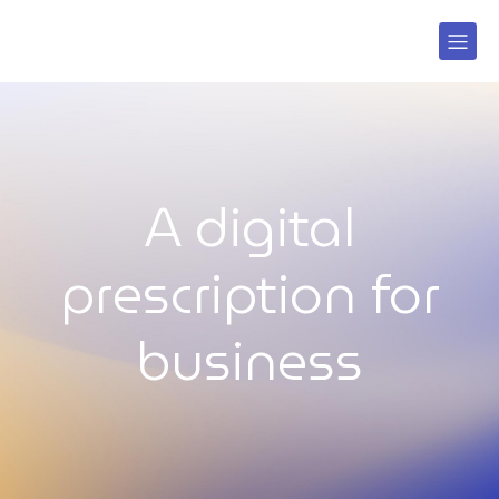
A digital
prescription for
business